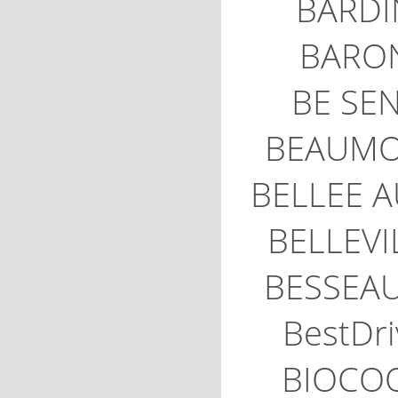
BARDI
BARO
BE SE
BEAUM
BELLEE 
BELLEVI
BESSEA
BestDri
BIOCO