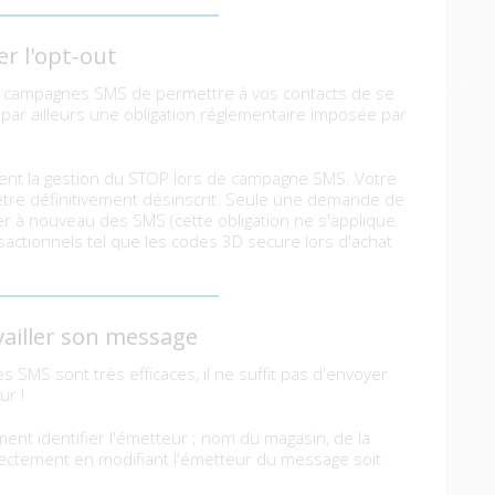
er l'opt-out
vos campagnes SMS de permettre à vos contacts de se
t par ailleurs une obligation réglementaire imposée par
nt la gestion du STOP lors de campagne SMS. Votre
t être définitivement désinscrit. Seule une demande de
er à nouveau des SMS (cette obligation ne s'applique
ctionnels tel que les codes 3D secure lors d'achat
vailler son message
 SMS sont très efficaces, il ne suffit pas d'envoyer
ur !
ent identifier l'émetteur ; nom du magasin, de la
irectement en modifiant l'émetteur du message soit