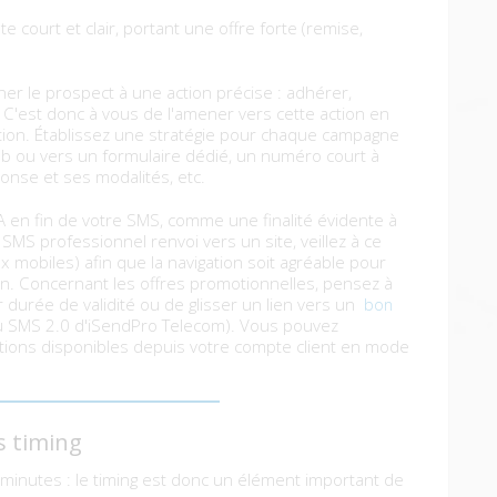
te court et clair, portant une offre forte (remise,
r le prospect à une action précise : adhérer,
 C'est donc à vous de l'amener vers cette action en
 Action. Établissez une stratégie pour chaque campagne
b ou vers un formulaire dédié, un numéro court à
nse et ses modalités, etc.
A en fin de votre SMS, comme une finalité évidente à
 SMS professionnel renvoi vers un site, veillez à ce
ux mobiles) afin que la navigation soit agréable pour
an. Concernant les offres promotionnelles, pensez à
ur durée de validité ou de glisser un lien vers un
bon
u SMS 2.0 d'iSendPro Telecom). Vous pouvez
ptions disponibles depuis votre compte client en mode
s timing
minutes : le timing est donc un élément important de