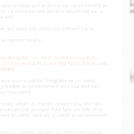
t qu'à condition qu'il ait donné son consentement au
o. Ce consentement doit être recueilli soit sur un
ite web.
iser des cases pré-cochés est contraire à la loi.
 exceptions notable :
ez démarcher vos clients si cette prospection
u services analogues à ceux déjà fourni, même sans
nataire.
ce pourra solliciter l'intégralité de ces clients
préalable du consentement, pour leur faire part
sur l'assurance.
ra pas utiliser ces mêmes contacts pour leur faire
ce bancaire par exemple. Pour faire une telle offre,
ement les clients dont elle a collecté le consentement.
ous les contacts dès lors que l'offre n'est pas de