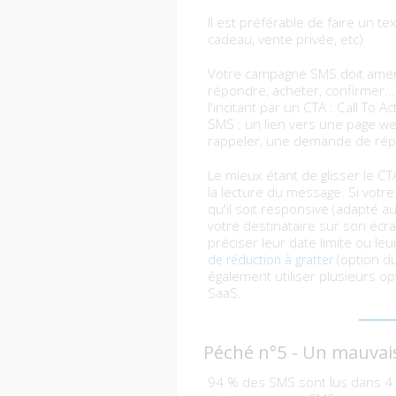
Il est préférable de faire un tex
cadeau, vente privée, etc)
Votre campagne SMS doit amene
répondre, acheter, confirmer...
l'incitant par un CTA : Call To
SMS : un lien vers une page we
rappeler, une demande de répo
Le mieux étant de glisser le CT
la lecture du message. Si votre
qu'il soit responsive (adapté a
votre destinataire sur son écr
préciser leur date limite ou le
(option d
de réduction à gratter
également utiliser plusieurs o
SaaS.
Péché n°5 - Un mauvai
94 % des SMS sont lus dans 4 