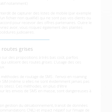
tatif notamment)
interdit de capturer des listes de mobile (par exemple
'un fichier non qualifié) qui ne sont pas vos clients ou
accord pour recevoir des offres partenaires. Outre le
vriez avoir, vous risquez également des plaintes
cédures judiciaires.
s routes grises
n sur des propositions à très bas coût, parfois
i utilisent des routes grises. L'usage des ces
ux.
res méthodes de routage de SMS : l'envoi en roaming
rte SIM (même si elles ne sont évidemment jamais pas
s sites). Ces méthodes, en plus d'être
pour les envois de SMS en masse, sont dangereuses à
non gestion du désabonnement, transit de données
ecommandations CNIL) et impact négatif sur l'image de