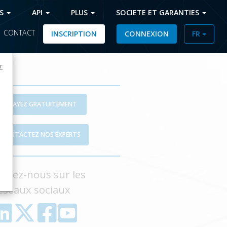
FS
API
PLUS
SOCIETE ET GARANTIES
|
CONTACT
INSCRIPTION
CONNEXION
FR
r
ESSAYEZ GRATUITEMENT
CONTACTEZ NOS EXPERTS
uivez-nous sur les
éseaux sociaux