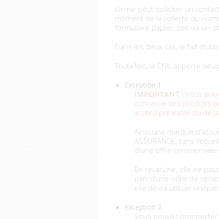
On ne peut solliciter un contac
moment de la collecte du numér
formulaire papier, soit via un s
Dans les deux cas, le fait d'util
Toutefois, la CNIL apporte deux
Exception 1
IMPORTANT :
Vous pouv
concerne des produits o
accord préalable du desti
Ainsi une marque d'assuran
ASSURANCE, sans recueil 
d'une offre commerciale 
En revanche, elle ne pour
part d'une offre de servi
elle devra utiliser uniqu
Exception 2
Vous pouvez prospecter t