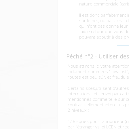
nature commerciale (cari
Il est donc parfaitement 
sur le net, ou par achat d
qui n'ont pas donné leur 
faible retour que vous de
pouvant aboutir à des pro
Péché n°2 - Utiliser de
Nous attirons ici votre attentio
indument nommées "Lowcost", qu
routes est peu sûr, et fraudule
Certains sites,utilisent d'aut
international et l'envoi par ca
mentionnés comme telle sur ce
contractuellement interdites 
2 niveaux :
1/ Risques pour l'annonceur (
par l'étranger vs loi LCEN et r