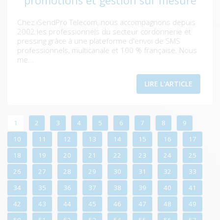
promotions et gestion sur mesure
Chez iSendPro Telecom, nous accompagnons depuis
2002 les professionnels du secteur cordonnerie et
pressing grâce à une plateforme d'envoi de SMS
professionnels, multicanale et 100 % française. Nous
me...
LIRE L'ARTICLE
1
2
3
4
5
6
7
8
9
10
11
12
13
14
15
16
17
18
19
20
21
22
23
24
25
26
27
28
29
30
31
32
33
34
35
36
37
38
39
40
41
42
43
44
45
46
47
48
49
50
51
52
53
54
55
56
57