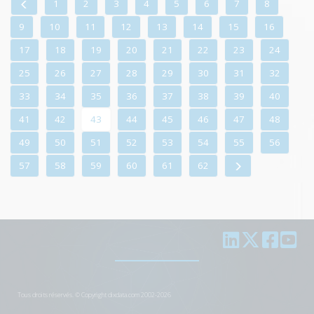
1
2
3
4
5
6
7
8
9
10
11
12
13
14
15
16
17
18
19
20
21
22
23
24
25
26
27
28
29
30
31
32
33
34
35
36
37
38
39
40
41
42
43
44
45
46
47
48
49
50
51
52
53
54
55
56
57
58
59
60
61
62
Tous droits réservés. © Copyright dixdata.com 2002-2026