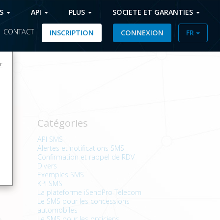
FS
API
PLUS
SOCIETE ET GARANTIES
|
CONTACT
INSCRIPTION
CONNEXION
FR
r
Catégories
API SMS
Alertes et notifications SMS
Confirmation et rappel de RDV
Divers
Exemples SMS
KPI SMS
La plateforme iSendPro Telecom
Le SMS pour les concessions
automobiles
Le SMS pour les opticiens