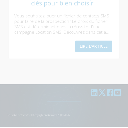
clés pour bien choisir !
Vous souhaitez louer un fichier de contacts SMS
pour faire de la prospection? Le choix du fichier
SMS est déterminant dans la réussite d'une
campagne Location SMS. Découvrez dans cet a...
LIRE L'ARTICLE
Tous droits réservés. © Copyright dixdata.com 2002-2026
>