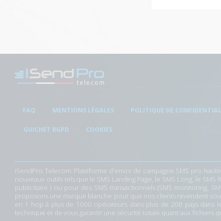
FAQ
MENTIONS LÉGALES
POLITIQUE DE CONFIDENTIAL
GUICHET RGPD
COOKIES
iSendPro Telecom: Plateforme d'envoi de
campagne SMS
pro haute-
nouveaux outils tels que le
SMS Landing Page
, le
SMS Long
, le
SMS 
publicitaire
) ou pour des SMS transactionnels (SMS monitoring, SMS 
proposons une
marque blanche
pour que nos clients revendent sous
en 1 hop à plus de 1000 opérateurs dans plus de 200 pays dans 
technique et de vous garantir une sécurité totale quant aux fichiers