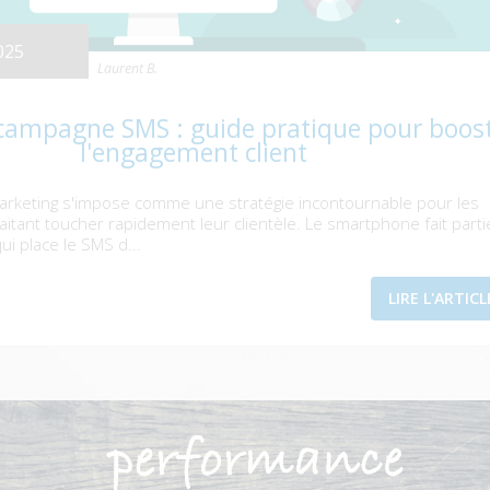
2025
Laurent B.
 campagne SMS : guide pratique pour boos
l'engagement client
arketing s'impose comme une stratégie incontournable pour les
itant toucher rapidement leur clientèle. Le smartphone fait parti
ui place le SMS d...
LIRE L'ARTICL