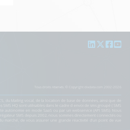
Tous droits réservés. © Copyright dixdata.com 2002-2026
CS
, du
Mailing vocal
, de la
location de base de données
, ainsi que de
os SMS HQ sont utilisables dans le cadre d
envoi de sms groupé
(
SMS
 toute autonomie en mode SaaS ou par un webservice (
API SMS
). Nous
grégateur SMS depuis 2002
, nous sommes directement connectés ou
 du marché
, de vous assurer une grande réactivité d’un point de vue