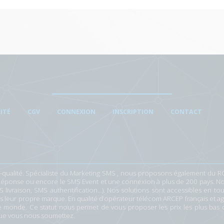
ITÉ
CGV
CONNEXION
INSCRIPTION
CONTACT
qualité. Spécialiste du
Marketing SMS
, nous proposons également du
R
Réponse
ou encore le
SMS Event
et une connexion à
plus de 200 pays
. N
livraison, SMS authentification...). Nos solutions sont accessibles en
 leur propre marque. En qualité d’
opérateur télécom ARCEP français et a
le monde. Ce statut nous permet de vous
proposer les prix les plus bas
 que vous nous soumettez.