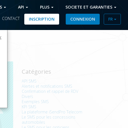
FS
API
PLUS
SOCIETE ET GARANTIES
|
CONTACT
INSCRIPTION
CONNEXION
FR
r
Catégories
API SMS
Alertes et notifications SMS
Confirmation et rappel de RDV
Divers
Exemples SMS
KPI SMS
La plateforme iSendPro Telecom
Le SMS pour les concessions
automobiles
Le SMS pour les opticiens