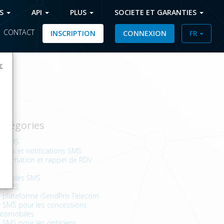
FS
API
PLUS
SOCIETE ET GARANTIES
|
CONTACT
INSCRIPTION
CONNEXION
FR
r
atégories
PI SMS
ertes et notifications SMS
nfirmation et rappel de RDV
vers
xemples SMS
PI SMS
a plateforme iSendPro Telecom
 SMS pour les concessions
utomobiles
 SMS pour les opticiens