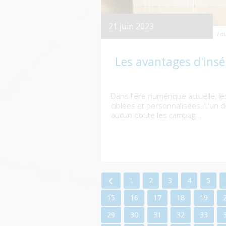
21 juin 2023
Lau
Les avantages d'ins
Dans l'ère numérique actuelle, l
ciblées et personnalisées. L'un 
aucun doute les campag...
1
2
3
4
5
15
16
17
18
19
29
30
31
32
33