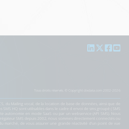
Tous droits réservés. © Copyright dixdata.com 2002-2026
CS
, du
Mailing vocal
, de la
location de base de données
, ainsi que de
os SMS HQ sont utilisables dans le cadre d
envoi de sms groupé
(
SMS
 toute autonomie en mode SaaS ou par un webservice (
API SMS
). Nous
grégateur SMS depuis 2002
, nous sommes directement connectés ou
 du marché
, de vous assurer une grande réactivité d’un point de vue