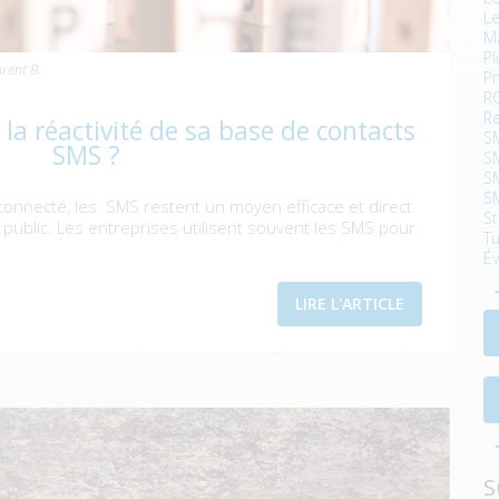
Le
Ma
Pl
rent B.
P
R
Re
a réactivité de sa base de contacts
SM
SMS ?
SM
S
S
onnecté, les SMS restent un moyen efficace et direct
S
ublic. Les entreprises utilisent souvent les SMS pour
Tu
É
LIRE L'ARTICLE
S