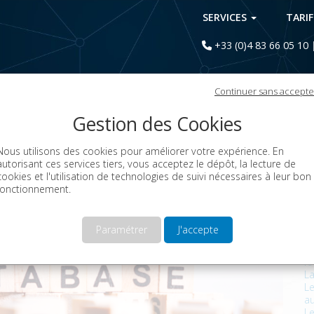
SERVICES
TARI
+33 (0)4 83 66 05 10
Continuer sans accepte
Le blog iSendPro Telecom
Gestion des Cookies
Nous utilisons des cookies pour améliorer votre expérience. En
autorisant ces services tiers, vous acceptez le dépôt, la lecture de
C
cookies et l'utilisation de technologies de suivi nécessaires à leur bon
fonctionnement.
A
Al
Co
Paramétrer
J'accepte
Di
E
K
L
Le
a
Le