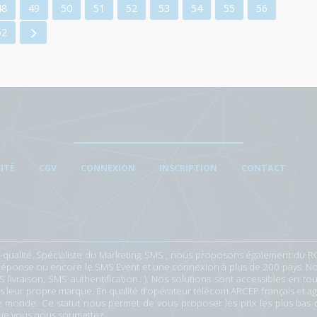
48
49
50
51
52
53
54
55
56
62
ITÉ
CGV
CONNEXION
INSCRIPTION
CONTACT
qualité. Spécialiste du
Marketing SMS
, nous proposons également du
R
Réponse
ou encore le
SMS Event
et une connexion à
plus de 200 pays
. N
livraison, SMS authentification...). Nos solutions sont accessibles en
 leur propre marque. En qualité d’
opérateur télécom ARCEP français et a
le monde. Ce statut nous permet de vous
proposer les prix les plus bas
 que vous nous soumettez.