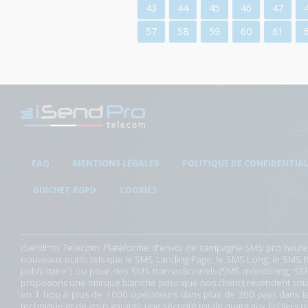
43
44
45
46
47
57
58
59
60
61
FAQ
MENTIONS LÉGALES
POLITIQUE DE CONFIDENTIAL
GUICHET RGPD
COOKIES
iSendPro Telecom: Plateforme d'envoi de
campagne SMS
pro haute-
nouveaux outils tels que le
SMS Landing Page
, le
SMS Long
, le
SMS 
publicitaire
) ou pour des SMS transactionnels (SMS monitoring, SMS 
proposons une
marque blanche
pour que nos clients revendent sous
en 1 hop à plus de 1000 opérateurs dans plus de 200 pays dans 
technique et de vous garantir une sécurité totale quant aux fichiers