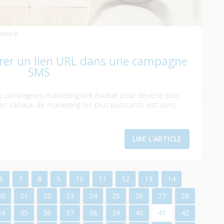
rent B.
érer un lien URL dans une campagne
SMS
es campagnes marketing ont évolué pour devenir plus
des canaux de marketing les plus puissants est sans
LIRE L'ARTICLE
6
7
8
9
10
11
12
13
14
20
21
22
23
24
25
26
27
28
34
35
36
37
38
39
40
41
42