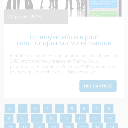
07 janvier 2015
Un moyen efficace pour
communiquer sur votre marque
iSendPro Telecom, est une solution pro pour l'envoi de
SMS direct opérateur basée en France. Nous
proposons des solutions d'envoi de SMS en masse en
respectant l'ensemble de la législation et de l...
LIRE L'ARTICLE
1
2
3
4
5
6
7
8
9
10
11
12
13
14
15
16
17
18
19
20
21
22
23
24