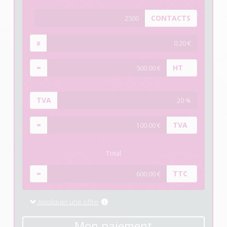
CONTACTS
x
=
HT
TVA
=
TVA
Total
=
TTC
Appliquer une offre
Mon paiement