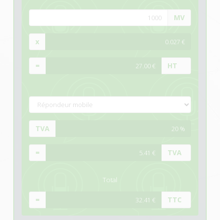
MV
x
=
HT
TVA
=
TVA
Total
=
TTC