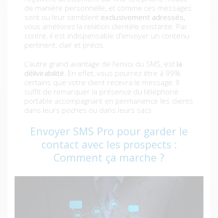
de manière personnelle, et comme ces messages
sont ou leur semblent
exclusivement adressés,
vous améliorez la relation clientèle existante. Par
contre, il est indispensable d'envoyer un contenu
pertinent, clair et précis.
L'autre grand avantage de l'envoi du SMS, est
la
délivirabilité.
En effet, vous pourrez être à 99%
certains que votre client recevra le message. Il
suffit de remarquer la présence du téléphone
portable accompagnant en permanence les clients
dans leurs poches ou dans leurs sacs.
Envoyer SMS Pro pour garder le
contact avec les prospects :
Comment ça marche ?