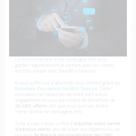
Le
pour
fonctionnement d'une campagne SMS
garder régulièrement le contact avec vos clients
est très simple avec iSendPro Telecom.
Il vous suffit tout d'abord de vous inscrire grâce au
. Cette
formulaire d'inscription iSendPro Telecom
inscription ne nécessite de votre part aucun
engagement et vous permettra de bénéficier de
20 SMS offerts
afin que vous puissiez tester
notre service de campagne sms.
Suite à cela, il vous suffira d'
importer votre carnet
d'adresse clients
afin de créer vos répertoires, ce
qui vous
facilitera la personnalisation des SMS.