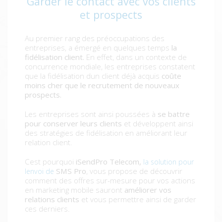
Garder le contact avec vos clients
et prospects
Au premier rang des préoccupations des
entreprises, a émergé en quelques temps
la
fidélisation client.
En effet, dans un contexte de
concurrence mondiale, les entreprises constatent
que la fidélisation dun client déjà acquis
coûte
moins cher que le recrutement de nouveaux
prospects.
Les entreprises sont ainsi poussées à
se battre
pour conserver leurs clients
et développent ainsi
des stratégies de fidélisation en améliorant leur
relation client.
Cest pourquoi
iSendPro Telecom,
la solution pour
SMS Pro
, vous propose de découvrir
lenvoi de
comment des offres sur-mesure pour vos actions
en marketing mobile sauront
améliorer vos
relations clients
et vous permettre ainsi de garder
ces derniers.