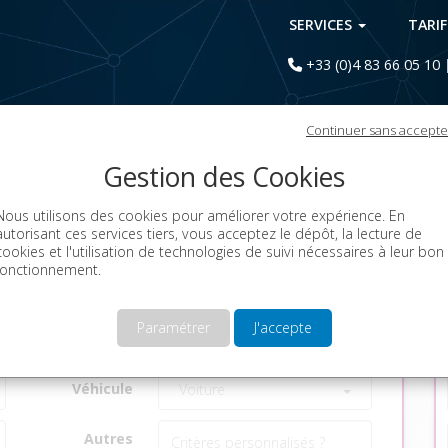
SERVICES
TARI
+33 (0)4 83 66 05 10
Continuer sans accepte
ation de base de données
Gestion des Cookies
Nous utilisons des cookies pour améliorer votre expérience. En
autorisant ces services tiers, vous acceptez le dépôt, la lecture de
Enfant
Aucune sélection
cookies et l'utilisation de technologies de suivi nécessaires à leur bon
fonctionnement.
Habitation
Aucune sélection
Paramétrer
J'accepte
Occupation
Aucune sélection
Véhicule
Voiture
Autres