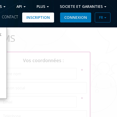
FS
API
PLUS
SOCIETE ET GARANTIES
|
CONTACT
INSCRIPTION
CONNEXION
FR
r
 SMS
Vos coordonnées :
*
*