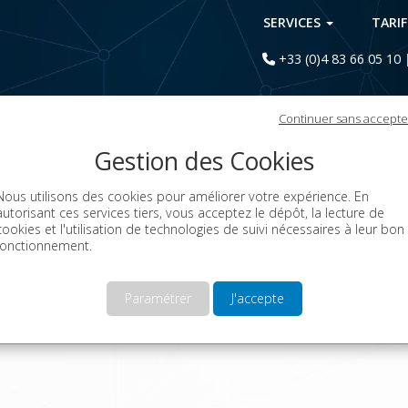
SERVICES
TARI
+33 (0)4 83 66 05 10
Continuer sans accepte
Gestion des Cookies
ON API
JAVA API
Nous utilisons des cookies pour améliorer votre expérience. En
autorisant ces services tiers, vous acceptez le dépôt, la lecture de
THON
cookies et l'utilisation de technologies de suivi nécessaires à leur bon
fonctionnement.
 faire votre premier appel à l'API en PYTHON pour l'envoi de SMS.
Paramétrer
J'accepte