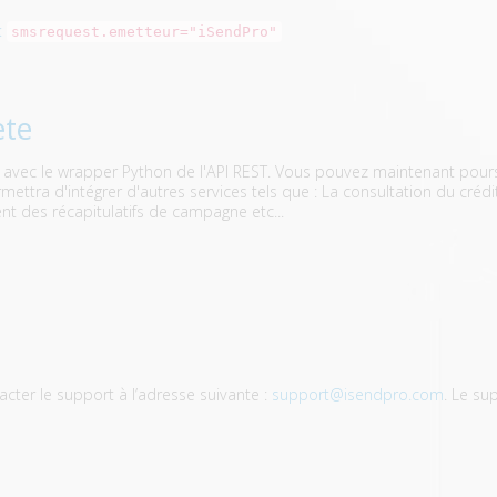
:
smsrequest.emetteur="iSendPro"
ète
vec le wrapper Python de l'API REST. Vous pouvez maintenant poursui
tra d'intégrer d'autres services tels que : La consultation du crédit,
nt des récapitulatifs de campagne etc...
cter le support à l’adresse suivante :
support@isendpro.com
. Le su