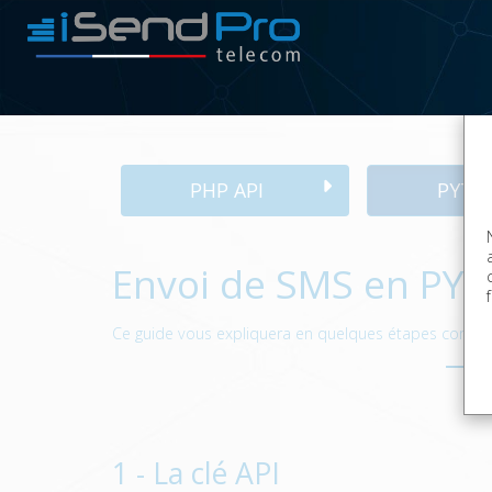
PHP API
PYTH
Envoi de SMS en PY
Ce guide vous expliquera en quelques étapes comment
1 - La clé API