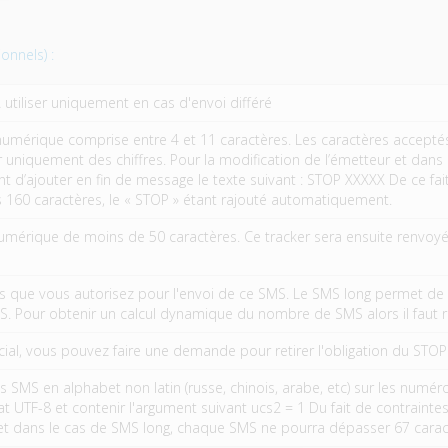
onnels) :
tiliser uniquement en cas d'envoi différé
umérique comprise entre 4 et 11 caractères. Les caractères acceptés so
er uniquement des chiffres. Pour la modification de l’émetteur et da
 d’ajouter en fin de message le texte suivant : STOP XXXXX De ce fa
s 160 caractères, le « STOP » étant rajouté automatiquement.
numérique de moins de 50 caractères. Ce tracker sera ensuite renvoyé
e vous autorisez pour l'envoi de ce SMS. Le SMS long permet de dé
S. Pour obtenir un calcul dynamique du nombre de SMS alors il faut 
ial, vous pouvez faire une demande pour retirer l'obligation du STOP
 SMS en alphabet non latin (russe, chinois, arabe, etc) sur les numéro
t UTF-8 et contenir l'argument suivant ucs2 = 1 Du fait de contrain
) et dans le cas de SMS long, chaque SMS ne pourra dépasser 67 carac