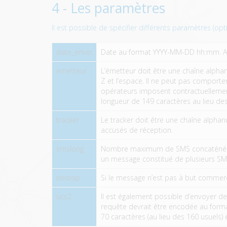
4 - Les paramètres
Il est possible de spécifier différents paramètres (opti
date_envoi
Date au format YYYY-MM-DD hh:mm. A u
emetteur
L’émetteur doit être une chaîne alphan
Z et l’espace. Il ne peut pas comport
opérateurs imposent contractuellement
longueur de 149 caractères au lieu de
tracker
Le tracker doit être une chaîne alpha
accusés de réception.
smslong
Nombre maximum de SMS concaténés qu
un message constitué de plusieurs SM
nostop
Si le message n’est pas à but commerc
ucs2
Il est également possible d’envoyer des
requête devrait être encodée au forma
70 caractères (au lieu des 160 usuels