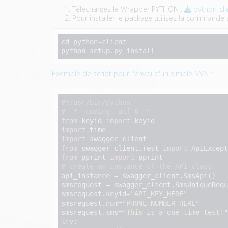
Téléchargez le Wrapper PYTHON :
python-cli
Pour installer le package utilisez la commande 
cd python-client

python setup.py install
Exemple de script pour l'envoi d'un simple SMS :
#!/usr/bin/python
# -*- coding: utf-8 -*-
from
 keyid 
import
import
import
from
 swagger_client.rest 
import
from
 pprint 
import
# create an instance of the API class
api_instance = swagger_client.SmsApi()

smsrequest = swagger_client.SmsUniqueRequ
smsrequest.keyid=
"API_KEY_HERE"
smsrequest.num=
"PHONE_NUMBER_HERE"
smsrequest.sms=
"This is a one-time test!"
try
:
