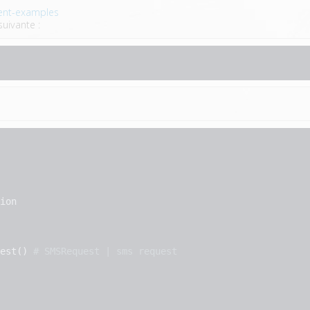
ent-examples
suivante :
est() 
# SMSRequest | sms request