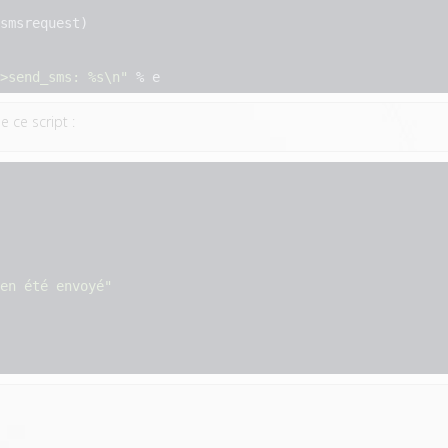
>send_sms: %s\n"
 % e
 ce script :
en été envoyé"