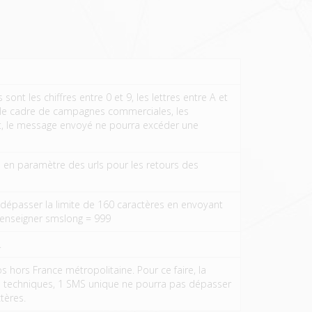
nt les chiffres entre 0 et 9, les lettres entre A et
ns le cadre de campagnes commerciales, les
it, le message envoyé ne pourra excéder une
 en paramètre des urls pour les retours des
passer la limite de 160 caractères en envoyant
renseigner smslong = 999
.
s hors France métropolitaine. Pour ce faire, la
tes techniques, 1 SMS unique ne pourra pas dépasser
tères.