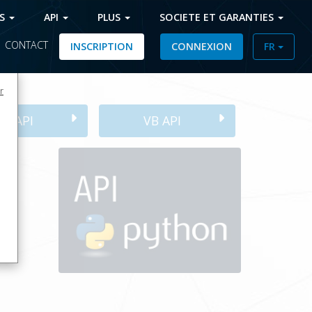
FS
API
PLUS
SOCIETE ET GARANTIES
|
CONTACT
INSCRIPTION
CONNEXION
FR
r
C# API
VB API