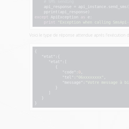
# SMS sending
    api_response = api_instance.send_sms(smsrequest)

except
 ApiException 
as
 e:

print
"Exception when calling SmsApi-
Voici le type de réponse attendue aprés l'exécution de
{  

"etat"
:{  

"etat"
:[  

         {  

"code"
:
0
,

"tel"
:
"06xxxxxxxx"
,

"message"
:
"Votre message à bi
         }

      ]

   }
