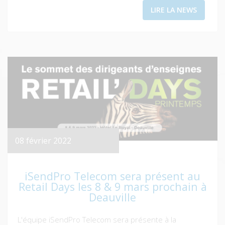
LIRE LA NEWS
08 février 2022
iSendPro Telecom sera présent au
Retail Days les 8 & 9 mars prochain à
Deauville
L'équipe iSendPro Telecom sera présente à la