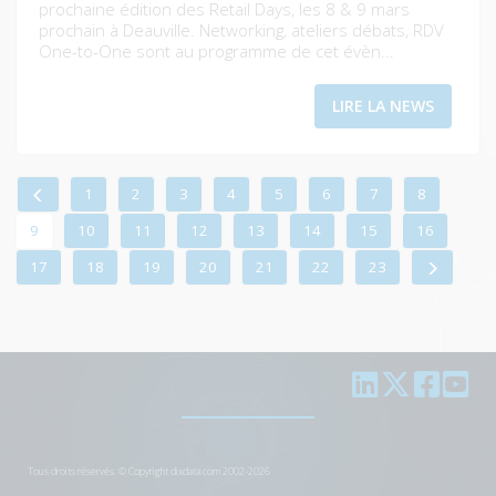
prochaine édition des Retail Days, les 8 & 9 mars
prochain à Deauville. Networking, ateliers débats, RDV
One-to-One sont au programme de cet évèn...
LIRE LA NEWS
1
2
3
4
5
6
7
8
9
10
11
12
13
14
15
16
17
18
19
20
21
22
23
Tous droits réservés. © Copyright dixdata.com 2002-2026