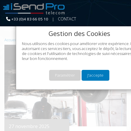
CONTACT
+33 (0)4 83 66 05 10
|
Continuer sans acce
Gestion des Cookies
Accueil
Le Marketing SMS
Nous utilisons des cookies pour améliorer votre expérience.
autorisant ces services tiers, vous acceptez le dépôt, la lectur
de cookies et l'utilisation de technologies de suivi nécessaire
leur bon fonctionnement.
Paramétrer
J'accepte
27 novembre 2025