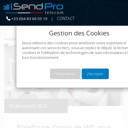
CONTACT
+33 (0)4 83 66 05 10
|
Continuer sans acc
Gestion des Cookies
Accueil
Le Marketing SMS
Nous utilisons des cookies pour améliorer votre expérience.
autorisant ces services tiers, vous acceptez le dépôt, la lectu
cookies et l'utilisation de technologies de suivi nécessaires à 
bon fonctionnement.
Paramétrer
J'accepte
16 décembre 2025
Plateforme d'envoi de SMS pour