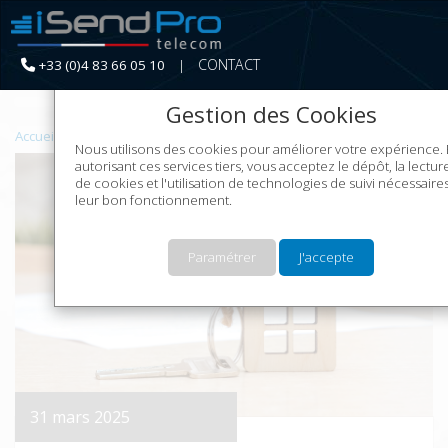
CONTACT
+33 (0)4 83 66 05 10
|
Continuer sans acce
Gestion des Cookies
Accueil
Le Marketing SMS
Nous utilisons des cookies pour améliorer votre expérience.
autorisant ces services tiers, vous acceptez le dépôt, la lectur
de cookies et l'utilisation de technologies de suivi nécessaire
leur bon fonctionnement.
Paramétrer
J'accepte
31 mars 2025